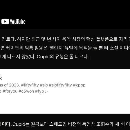
장르다. 하지만 최근 몇 년 사이 음악 시장의 핵심 플랫폼으로 자리
 케이팝의 틱톡 활용은 '챌린지' 유발에 목적을 둘 뿐 타 소셜 미
게 다르지 않았다. Cupid의 유행은 좀 다르다.
k
 of 2023. #fiftyfifty #sio #siofiftyfifty #kpop
p #foryou #c5won #fypシ
힘이다.
Cupid는 원곡보다 스페드업 버전의 동영상 조회수가 세 배 