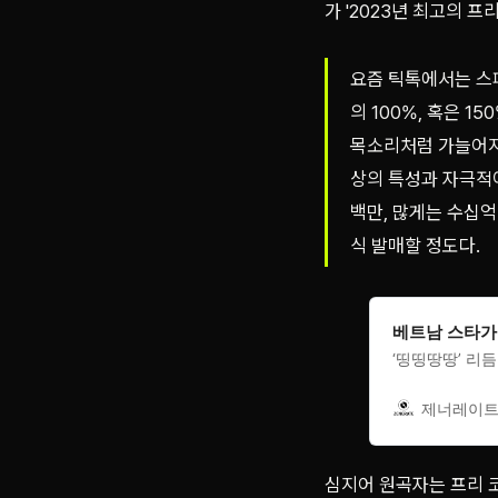
가 '2023년 최고의 
요즘 틱톡에서는 스페
의 100%, 혹은 
목소리처럼 가늘어지
상의 특성과 자극적
백만, 많게는 수십억
식 발매할 정도다.
베트남 스타가
‘띵띵땅땅’ 리
제너레이트 
심지어 원곡자는 프리 