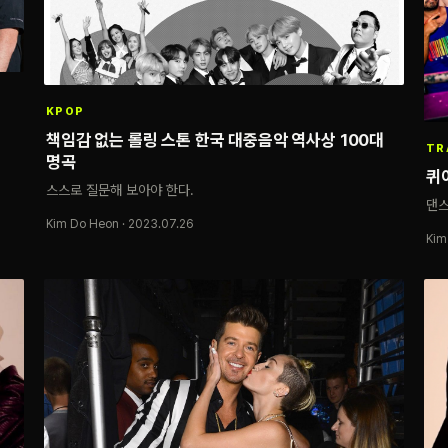
KPOP
책임감 없는 롤링 스톤 한국 대중음악 역사상 100대
TR
명곡
퀴
스스로 질문해 보아야 한다.
댄스
Kim Do Heon · 2023.07.26
Kim