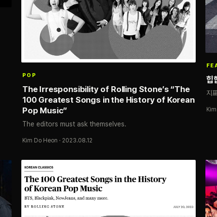
FE
POP
힙
The Irresponsibility of Rolling Stone’s “The
지표
100 Greatest Songs in the History of Korean
Pop Music”
Kim
The editors must ask themselves.
Kim Do Heon · 2023.08.12