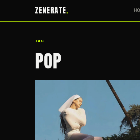
ZENERATE
H
TAG
POP