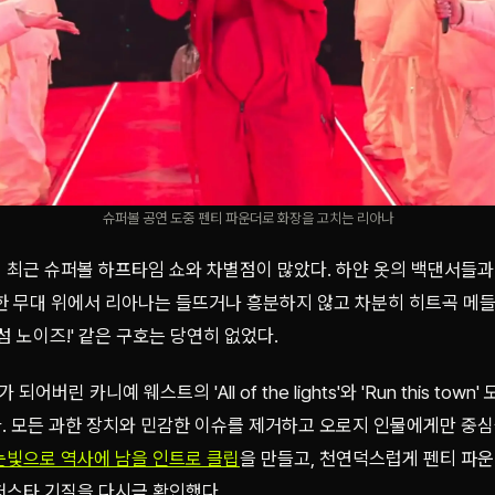
슈퍼볼 공연 도중 펜티 파운더로 화장을 고치는 리아나
 최근 슈퍼볼 하프타임 쇼와 차별점이 많았다. 하얀 옷의 백댄서들과
한 무대 위에서 리아나는 들뜨거나 흥분하지 않고 차분히 히트곡 메들
잌 섬 노이즈!' 같은 구호는 당연히 없었다.
린 카니예 웨스트의 'All of the lights'와 'Run this tow
. 모든 과한 장치와 민감한 이슈를 제거하고 오로지 인물에게만 중심
눈빛으로 역사에 남을 인트로 클립
을 만들고, 천연덕스럽게 펜티 파
퍼스타 기질을 다시금 확인했다.