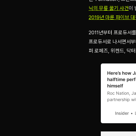
닉의 무릎 꿇기 사건
이
2019년 마룬 파이브 
2011년부터 프로듀서를
프로듀서로 나서면서부터
퍼 로페즈, 위켄드, 닥
Here’s how J
halftime per
himself
Roc Nation, J
partnership wi
world’s most-
Insider