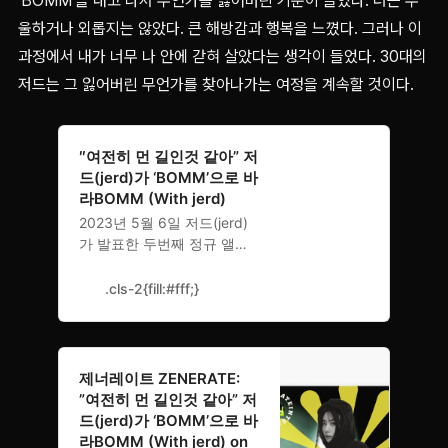
'BOMM'을 내고 나서 무언가를 잃어버린 기분이 들었다. 더는 우
울하거나 외롭지는 않았다. 큰 해방감과 행복을 느꼈다. 그러나 이
과정에서 내가 너무 나 안에 갇혀 살았다는 생각이 들었다. 30대의
저드는 그 잃어버린 무언가를 찾아나가는 여정을 계속할 것이다.
″여전히 먼 길인것 같아” 저
드(jerd)가 ‘BOMM’으로 바
라BOMM (With jerd)
2023년 5월 6일 저드(jerd)
가 발표한 두번째 정규 앨범
‘BOMM’은 평단과 R&B 팬들
의 일관된 호평과 함께 제21
.cls-2{fill:#fff;}
회 한국대중음악상 최우수 알
앤비 부문 노래와 앨범 후보
로 선정됐다. 하이라이트 레
코드 해체 후 인디펜던트로
‎제너레이트 ZENERATE:
활동을 이어온 그는 음울한
”여전히 먼 길인것 같아” 저
감정과 경험을 바탕으로 계절
드(jerd)가 ‘BOMM’으로 바
의 순환을 돌아보며 효과적으
라BOMM (With jerd) on