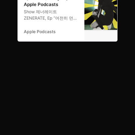
로 자전적인 메시지를 전달했
Apple Podcasts
다. 저드와 함꼐 ‘BOMM’ 앨
‎Show 제너레이트
범과 첫 솔로 콘서트, 바쁘게
ZENERATE, Ep ”여전히 먼
살아온 저드의 20대를 돌아
길인것 같아” 저드(jerd)가
봤다. Music Power Station
‘BOMM’으로 바라BOMM
Apple Podcasts
⁠제너레이트 매거진⁠을 만나보
(With jerd) - Feb 15, 2024
세요.