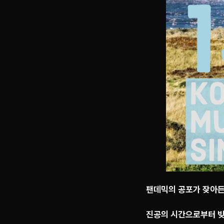
팬데믹의 공포가 잦아든
진공의 시간으로부터 빚