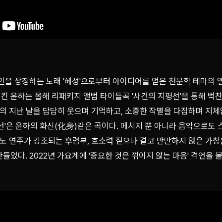
을 상징하는 노래 '혜성'으로부터 아이디어를 얻은 천문학 테마의 앨범 '
킨 윤하는 올해 리패키지 앨범 타이틀곡 '사건의 지평선'을 통해 벅
픔의 지난 날을 담담히 웃으며 기억하고, 소중한 작별을 다짐하며 지
선'은 윤하의 화신(化身)같은 곡이다. 메시지 뿐 아니라 음악으로도 
아노 연주가 강조되는 후렴부, 호소력 짙으나 결코 만만하지 않은 가창
들었다. 2022년 가요계에 '중요한 것은 꺾이지 않는 마음' 격언을 