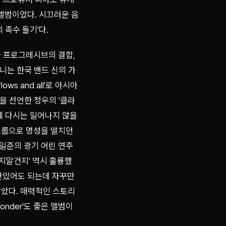
 앨범이었다. 시끄러운 음
 촉수 돌기'다.
릭과 프로그레시브의 결합,
니는 한국 밴드 신의 가
ws and all'로 아시아
을 선언한 정우의 '클라
에 다시는 일어나지 않을
퍼그룹으로 명성을 떨치던
전일준의 광기 어린 연주
건지말건지' 역시 훌륭했
가만있어도 되는데 자꾸만
찾았다. 매력적인 스토리
Yonder'도 좋은 앨범이