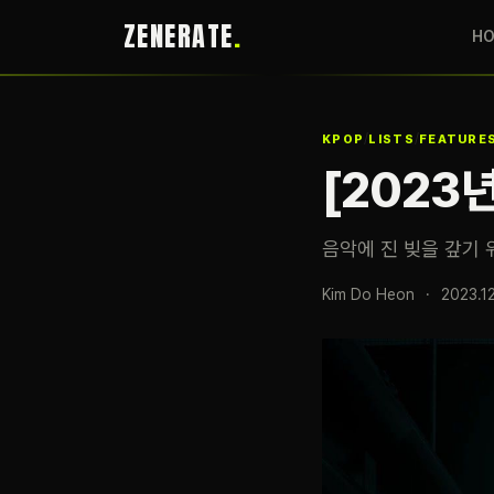
ZENERATE
H
/
/
KPOP
LISTS
FEATURE
[2023
음악에 진 빚을 갚기 
Kim Do Heon
·
2023.1