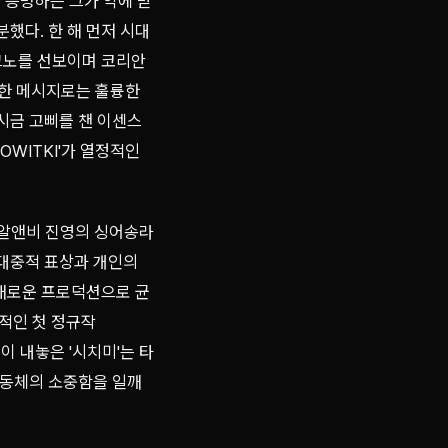
 증명하는 그가 악에 받
했다. 한 해 먼저 시대
크노를 선보이며 코리안
서늘한 메시지로는 훌륭한
다시금 고삐를 챈 이센스
OWITKI'가 열정적인
 알앤비 진영의 싱어송라
대중적 표상과 개인의
다채로운 프로덕션으로 균
전적인 첫 정규작
민이 내놓은 '시치미'는 타
공동체의 소중함을 일깨