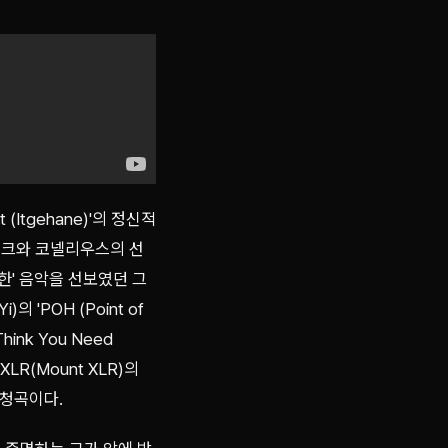
(Itgehane)'의 정신적
트베르크와 코넬리우스의 선
한' 음악을 선보였던 그
'POH (Point of
ink You Need
R(Mount XLR)의
필청곡이다.