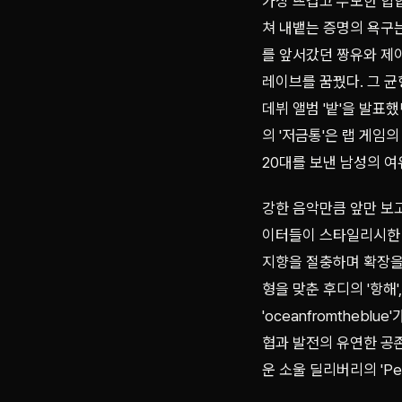
가장 뜨겁고 무모한 힙합
쳐 내뱉는 증명의 욕구
를 앞서갔던 짱유와 제
레이브를 꿈꿨다. 그 균
데뷔 앨범 '밭'을 발표
의 '저금통'은 랩 게임의
20대를 보낸 남성의 
강한 음악만큼 앞만 보
이터들이 스타일리시한 
지향을 절충하며 확장을
형을 맞춘 후디의 '항해
'oceanfromtheb
협과 발전의 유연한 공
운 소울 딜리버리의 'Pen