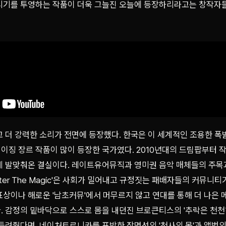
시기를 투영하는 작품이 더욱 그늘진 오늘에 등장하리라고는 창작자들
고 더 강력한 소리가 전면에 등장했다. 한국은 이 세계적인 조용한 폭
이징 장르 작품이 많이 등장한 국가였다. 2010년대의 드림팝부터 
게 발맞춰온 결실이다. 레이트유어뮤직과 영미권 음악 매체들의 주목과
fter The Magic'은 사회가 밀어내고 규정짓는 패배자들의 커뮤니티
상이나 해로운 '남초커뮤'에서 머무르지 않고 연대를 통해 더 나은 
. 감정의 밑바닥으로 스스로 몸을 내던진 브로큰티스의 '추락은 천천
 들려줬다면, 네이처트로니카를 표방한 장명선의 '천사의 몫'과 앨범