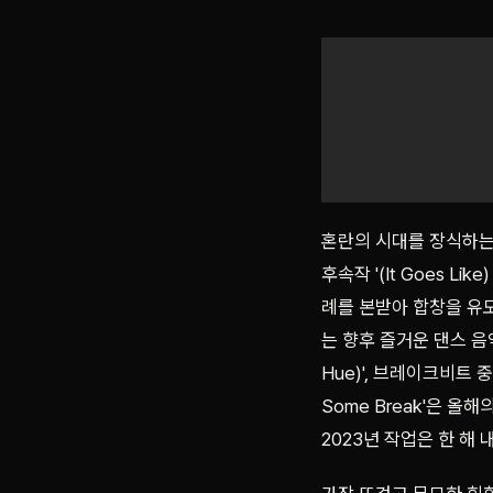
혼란의 시대를 장식하는 무아
후속작 '(It Goes 
례를 본받아 합창을 유도
는 향후 즐거운 댄스 음악을
Hue)', 브레이크비트 중
Some Break'은 올
2023년 작업은 한 해 