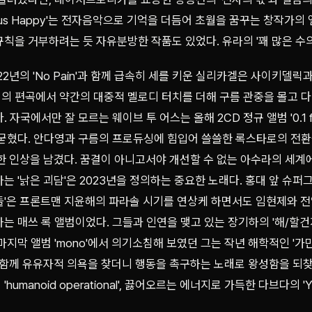
phus Happy'는 전자음악으로 기억을 더듬어 초월을 꿈꾸는 창작가의
칙을 거부하려는 듯 자유분방한 작품도 있었다. 유라의 '꽤 많은 수의
22년의 'No Pain'과 함께 급속히 세를 키운 실리카겔은 사이키델
의 편곡에서 약간의 대중적 멜로디 터치를 더해 구름 관중을 몰고 다
자국에서만 잘 모르는 웨이브 투 어스는 올해 2CD 정규 앨범 '0.1 flo
 굳혔다. 안다영과 구름의 프로듀싱에 힘입어 쓸쓸한 록스타로의 전환
렬한 인상을 남겼다. 꿈결이 아니고서야 개선할 수 없는 아수라의 세계
는 '낡은 괴담'은 2023년을 정의하는 중요한 노래다. 홍대 앞 슈
말들'은 프론트맨 지윤해의 파라솔 시기를 연상케 하면서도 임현제와 
는 매쓰 록 앨범이었다. 그들과 인연을 맺고 있는 장기하의 '해/할
마지막 앨범 'mono'에서 의기소침해 보였던 그는 작년 해학적인 '
와 함께 유유자적 의욕을 찾더니 행동을 촉구하는 노래로 왕성함을 되
umanoid operational', 끓어오르는 에너지로 가득한 다브다의 '