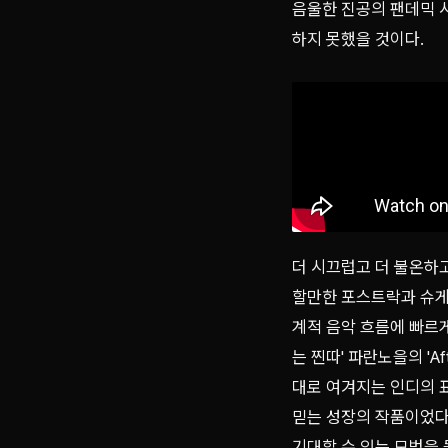
음울한 진공의 팬데믹 
하지 못했을 것이다.
더 시끄럽고 더 불온하
할만한 포스트락과 슈게
계적 음악 흐름에 빠르
는 찐따' 파란노을의 'A
대로 여겨지는 인디의 표
믿는 성장의 작품이었다
기대할 수 있는 모범을