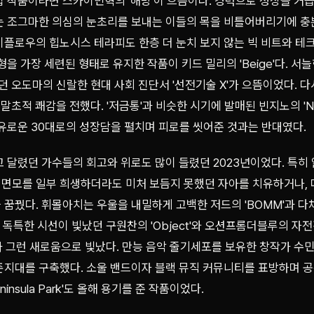
 작품이라면 스카이민혁의 '해방'이 으뜸이다. 경력으로 성장을 거듭
는 조그마한 의심의 눈초리를 보내는 이들의 목을 비틀어버리기에 충분
이플로우의 힙노시스 테라피도 한층 더 눈치 보지 않는 빅 비트와 테
형을 가장 세련된 형태로 유지한 작품이 키드 밀리의 'Beige'다. 
했던 오도마의 신랄한 현대 사회 진단서 '선전기술 X'가 으뜸이었다. 
 말초적 쾌감을 전했다. '저금통'과 비슷한 시기에 발매된 빈지노의 'N
여유로운 30대로의 성장담을 펼치며 피로를 씻어준 것과는 반대였다.
고 달렸던 가수들의 회고와 위로도 많이 들렸던 2023년이었다. 특히
면모를 일부 희생하더라도 미처 보듬지 못했던 자아를 치유하거나, 
 꿈꿨다. 휘몰아치는 우울을 내밀하게 고백한 저드의 'BOMM'과 
', 독특한 시선이 빛났던 구원찬의 'Object'와 오션프롬더블루의 자
lue'가 그런 새로움으로 빛났다. 만능 음악 줄기세포를 보유한 창작가 수
존지대를 구축했다. 소울 밴드이자 블랙 뮤직 커뮤니티를 표방하며 
insula Park'도 올해 용기를 준 작품이었다.