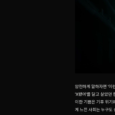
얌전하게 말하자면 '이런 
'X됐어'를 달고 살았던
이한 기쁨은 기후 위기
게 느낀 사회는 누구도