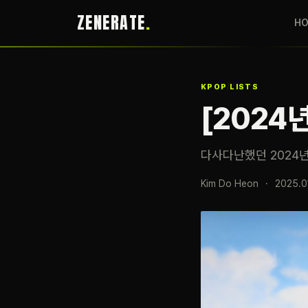
ZENERATE
H
/
KPOP
LISTS
[2024
다사다난했던 2024
Kim Do Heon
·
2025.0