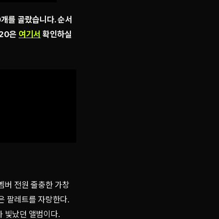
0개를 골랐습니다. 순서
 20은
여기서
확인하실
멤버 전원 줄충한 가창
은 팔레트를 자랑한다.
가 빛났던 앨범이다.