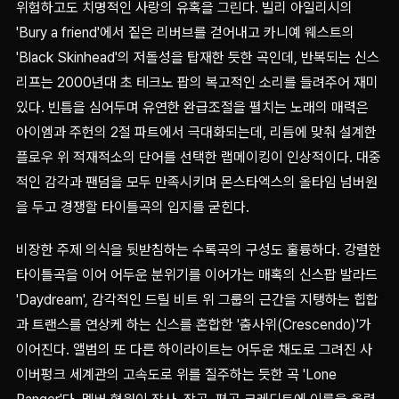
위험하고도 치명적인 사랑의 유혹을 그린다. 빌리 아일리시의
'Bury a friend'에서 짙은 리버브를 걷어내고 카니예 웨스트의
'Black Skinhead'의 저돌성을 탑재한 듯한 곡인데, 반복되는 신스
리프는 2000년대 초 테크노 팝의 복고적인 소리를 들려주어 재미
있다. 빈틈을 심어두며 유연한 완급조절을 펼치는 노래의 매력은
아이엠과 주헌의 2절 파트에서 극대화되는데, 리듬에 맞춰 설계한
플로우 위 적재적소의 단어를 선택한 랩메이킹이 인상적이다. 대중
적인 감각과 팬덤을 모두 만족시키며 몬스타엑스의 올타임 넘버원
을 두고 경쟁할 타이틀곡의 입지를 굳힌다.
비장한 주제 의식을 뒷받침하는 수록곡의 구성도 훌륭하다. 강렬한
타이틀곡을 이어 어두운 분위기를 이어가는 매혹의 신스팝 발라드
'Daydream', 감각적인 드릴 비트 위 그룹의 근간을 지탱하는 힙합
과 트랜스를 연상케 하는 신스를 혼합한 '춤사위(Crescendo)'가
이어진다. 앨범의 또 다른 하이라이트는 어두운 채도로 그려진 사
이버펑크 세계관의 고속도로 위를 질주하는 듯한 곡 'Lone