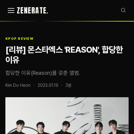
ZENERATE
/
KPOP
REVIEW
[리뷰] 몬스타엑스 'REASON', 합당한
이유
합당한 이유(Reason)를 갖춘 앨범.
Kim Do Heon
·
2023.01.19
·
3분